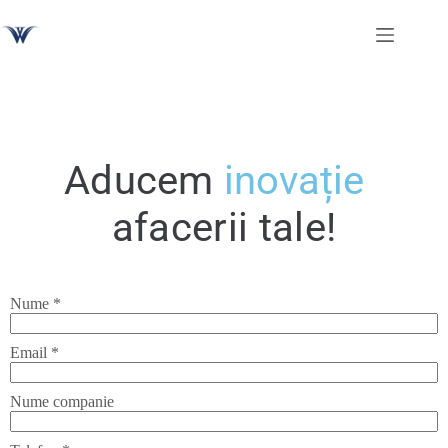
Aducem
i
n
o
v
a
ț
i
e
afacerii
tale!
Nume
*
Email
*
Nume companie